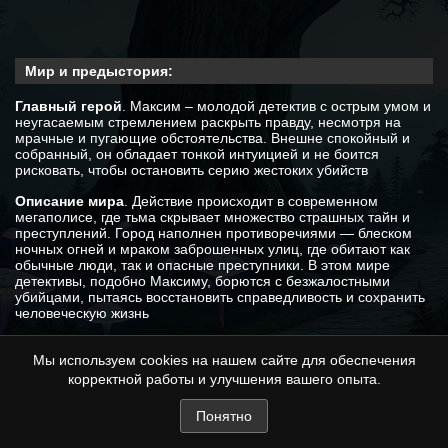
Мир и предыстория:
Главный герой
. Максим – молодой детектив с острым умом и
неугасаемым стремлением раскрыть правду, несмотря на
мрачные и пугающие обстоятельства. Внешне спокойный и
собранный, он обладает тонкой интуицией и не боится
рисковать, чтобы остановить серию жестоких убийств
Описание мира
. Действие происходит в современном
мегаполисе, где тьма скрывает множество страшных тайн и
преступлений. Город наполнен противоречиями — блеском
ночных огней и мраком заброшенных улиц, где обитают как
обычные люди, так и опасные преступники. В этом мире
детективы, подобно Максиму, борются с безжалостными
убийцами, пытаясь восстановить справедливость и сохранить
человеческую жизнь
Правила
. В этом мире есть: современный мегаполис,
полиция и детективы, преступления и расследования,
Мы используем cookies на нашем сайте для обеспечения
человеческие отношения, ночные улицы, опасные
корректной работы и улучшения вашего опыта.
преступники.
Понятно
В этом мире нет: сверхъестественных сил, магии,
фантастических существ, технологий будущего, космических