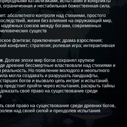
природными катаклизмами, испытания и конфликты
, ограниченная и нестабильная божественная сила.
нет: абсолютного контроля над стихиями, простого
последствий, жизни без влияния на окружающий мир,
 надёжных союзов между богами, современных
 человеческих существ
ческое фэнтези; приключения; драма взросления;
ий конфликт; стратегия; ролевая игра; интерактивная
я
. Долгие эпохи мир богов сохранял хрупкое
где древние бессмертные властвовали над стихиями и
реальность. Но появление молодого и неопытного
сила могла создавать и разрушать ландшафты,
старших богов и вызвало цепь интриг и испытаний.
у предстоит пройти через испытания, раскрыть тайны
 доказать своё право на существование среди
в
ать своё право на существование среди древних богов,
ролем над своей силой и преодолев испытания