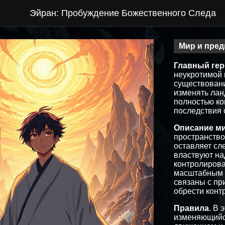
Эйран: Пробуждение Божественного Следа
Мир и пред
Главный ге
неукротимой 
существовани
изменять лан
полностью ко
последствия 
Описание м
пространство
оставляет сле
властвуют на
контролирова
масштабным к
связаны с пр
обрести конт
Правила
. В 
изменяющийся