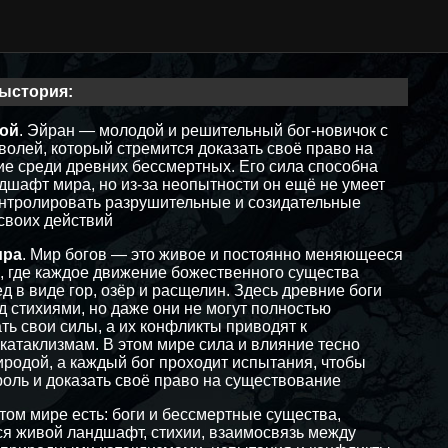
ыстория:
рой
. Эйран — молодой и решительный бог-новичок с
волей, который стремится доказать своё право на
е среди древних бессмертных. Его сила способна
дшафт мира, но из-за неопытности он ещё не умеет
нтролировать разрушительные и созидательные
своих действий
ира
. Мир богов — это живое и постоянно меняющееся
, где каждое движение божественного существа
д в виде гор, озёр и расщелин. Здесь древние боги
д стихиями, но даже они не могут полностью
ть свои силы, а их конфликты приводят к
атаклизмам. В этом мире сила и влияние тесно
иродой, а каждый бог проходит испытания, чтобы
роль и доказать своё право на существование
этом мире есть: боги и бессмертные существа,
 живой ландшафт, стихии, взаимосвязь между