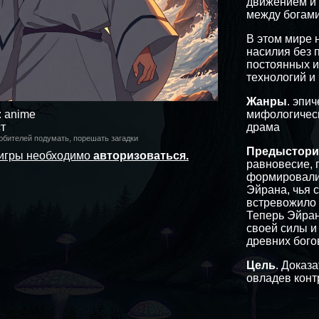
движением и 
между богами
В этом мире 
насилия без 
постоянных и
технологий и
Жанры
. эпи
: anime
мифологическ
ст
драма
юбителей подумать, порешать загадки
Предыстори
 игры необходимо
авторизоваться.
равновесие, 
формировали 
Эйрана, чья 
встревожило 
Теперь Эйран
своей силы и
древних бого
Цель
. Доказ
овладев конт